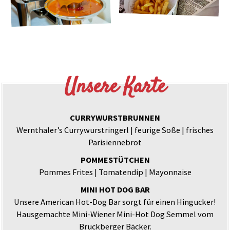
Unsere Karte
CURRYWURSTBRUNNEN
Wernthaler’s Currywurstringerl | feurige Soße | frisches
Parisi­ennebrot
POMMESTÜTCHEN
Pommes Frites | Tomatendip | Mayonnaise
MINI HOT DOG BAR
Unsere American Hot-Dog Bar sorgt für einen Hingucker!
Hausgemachte Mini-Wiener Mini-Hot Dog Semmel vom
Bruckberger Bäcker.